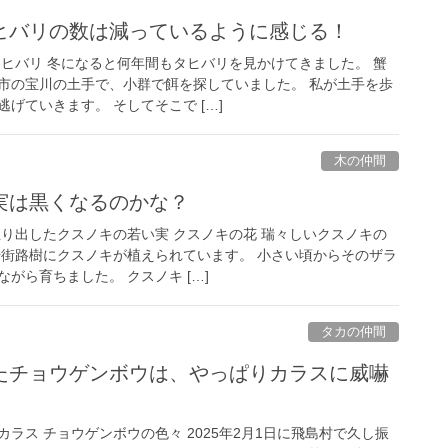
ヒバリの数は減っているように感じる！
タヒバリ 冬になると何年間もタヒバリを見かけてきました。 蟹
市の宝川の土手で、小群で餌を探していました。 私が土手を歩
げていきます。 そしてそこで […]
木の仲間
実は黒くなるのかな？
生り出したクスノキの若い実 クスノキの花 瑞々しいクスノキの
や街路樹にクスノキが植えられています。 小さい頃からそのザラ
がら育ちました。 クスノキ […]
タカの仲間
たチョウゲンボウは、やっぱりカラスに威嚇
ラス チョウゲンボウの色々 2025年2月1日に飛島村で久し振