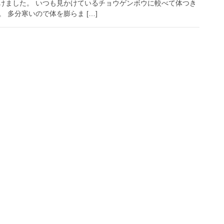
けました。 いつも見かけているチョウゲンボウに較べて体つき
 多分寒いので体を膨らま […]