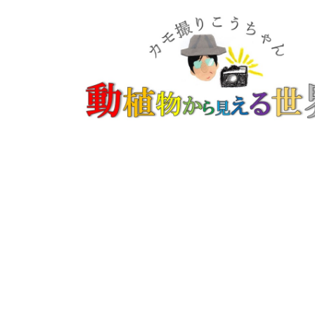
コ
ナ
ン
ビ
テ
ゲ
ン
ー
ツ
シ
へ
ョ
ス
ン
キ
に
ッ
移
プ
動