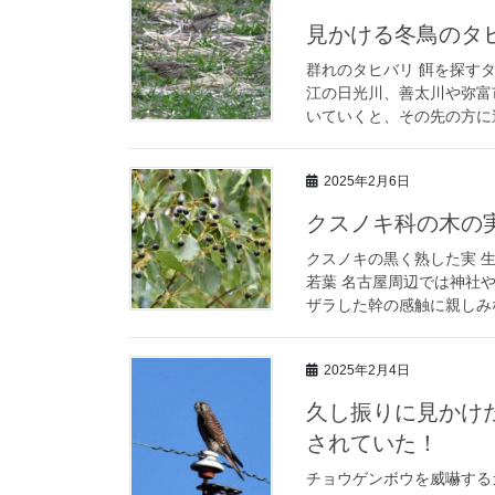
見かける冬鳥のタ
群れのタヒバリ 餌を探す
江の日光川、善太川や弥富
いていくと、その先の方に逃
2025年2月6日
クスノキ科の木の
クスノキの黒く熟した実 
若葉 名古屋周辺では神社
ザラした幹の感触に親しみな
2025年2月4日
久し振りに見かけ
されていた！
チョウゲンボウを威嚇するカ