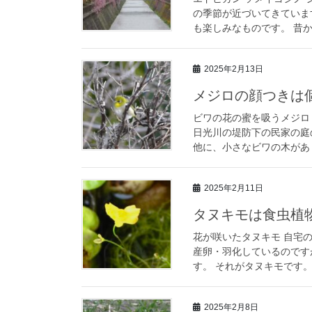
の季節が近づいてきていま
も楽しみなものです。 昔か
2025年2月13日
メジロの顔つきは
ビワの花の蜜を吸うメジロ
日光川の堤防下の民家の庭
他に、小さなビワの木があり
2025年2月11日
タヌキモは食虫植
花が咲いたタヌキモ 自宅
産卵・羽化しているのです
す。 それがタヌキモです。
2025年2月8日