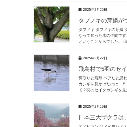
2025年2月25日
タブノキの芽鱗が
タブノキ タブノキの芽鱗
なって知った木の仲間です
ということからでした。 山
2025年2月22日
飛島村で5羽のセ
餌取りと飛翔 ペアだと思
カシギを見かけたのは、５
て２羽のセイタカシギを見か
2025年2月19日
日本三大ザクラは
エドヒガン ソメイヨシノ 