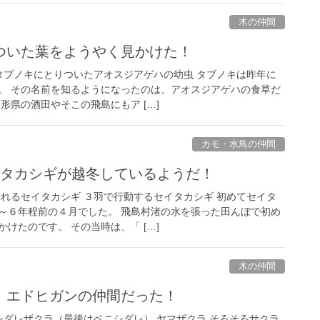
木の仲間
ついた葉をようやく見かけた！
 タブノキにとりついたアオスジアゲハの幼虫 タブノキは昨年に
。 その名前を知るようになったのは、アオスジアゲハの食草だ
形県の酒田やそこの飛島にもア […]
カモ・水鳥の仲間
イタカシギが越冬しているようだ！
われるセイタカシギ ３羽で行動するセイタカシギ 初めてセイタ
～６年程前の４月でした。 飛島村渚の水を張った田んぼで初め
けたのです。 その当時は、「 […]
木の仲間
、エドヒガンの仲間だった！
シダレザクラ（最後はベニシダレ） ヤマザクラ そろそろサクラ