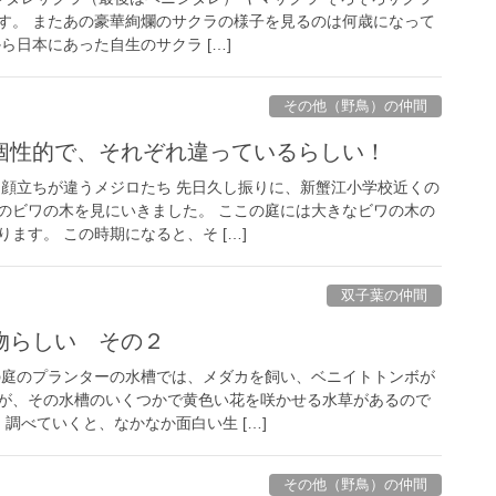
す。 またあの豪華絢爛のサクラの様子を見るのは何歳になって
ら日本にあった自生のサクラ […]
その他（野鳥）の仲間
個性的で、それぞれ違っているらしい！
 顔立ちが違うメジロたち 先日久し振りに、新蟹江小学校近くの
のビワの木を見にいきました。 ここの庭には大きなビワの木の
ます。 この時期になると、そ […]
双子葉の仲間
物らしい その２
の庭のプランターの水槽では、メダカを飼い、ベニイトトンボが
が、その水槽のいくつかで黄色い花を咲かせる水草があるので
 調べていくと、なかなか面白い生 […]
その他（野鳥）の仲間