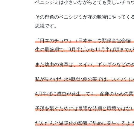
ベニシジミは小さいながらとても美しいチョ
その橙色のベニシジミが花の吸蜜にやってく
思議です。
「日本のチョウ」（日本チョウ類保全協会編 
生の最盛期で、3月半ばから11月半ば頃まで
また幼虫の食草は、スイバ、ギシギシなどの
私が見かけた永和駅北側の叢では、スイバ（
4月半ばに成虫が発生しても、産卵のための
子孫を繋ぐためには最適な時期と環境ではな
だんだんと温暖化の影響で早めに発生するよ