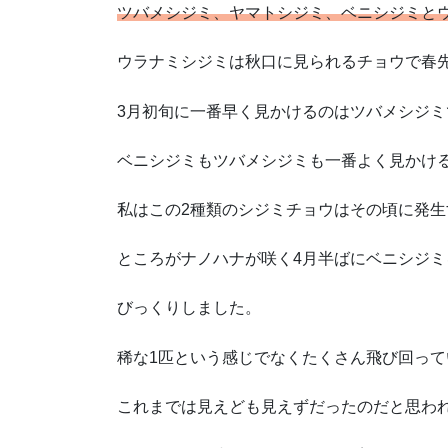
ツバメシジミ、ヤマトシジミ、ベニシジミと
ウラナミシジミは秋口に見られるチョウで春
3月初旬に一番早く見かけるのはツバメシジミ
ベニシジミもツバメシジミも一番よく見かける
私はこの2種類のシジミチョウはその頃に発
ところがナノハナが咲く4月半ばにベニシジ
びっくりしました。
稀な1匹という感じでなくたくさん飛び回って
これまでは見えども見えずだったのだと思わ