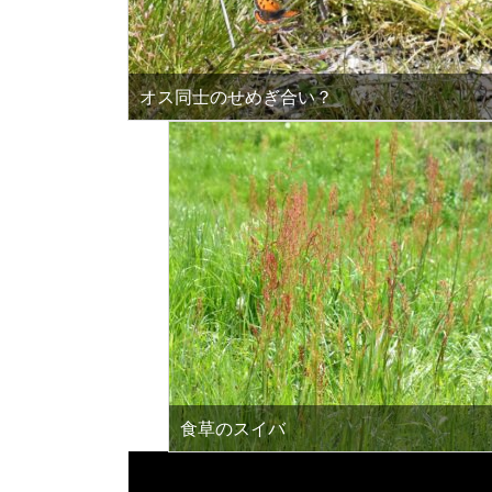
オス同士のせめぎ合い？
食草のスイバ