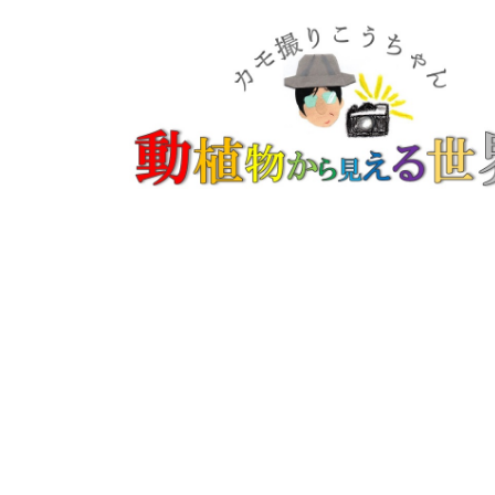
コ
ナ
ン
ビ
テ
ゲ
ン
ー
ツ
シ
へ
ョ
ス
ン
キ
に
ッ
移
プ
動