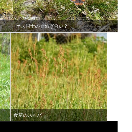
オス同士のせめぎ合い？
食草のスイバ